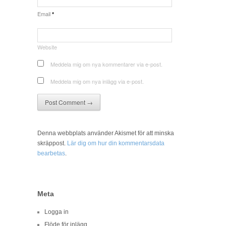
Email
*
Website
Meddela mig om nya kommentarer via e-post.
Meddela mig om nya inlägg via e-post.
Denna webbplats använder Akismet för att minska
skräppost.
Lär dig om hur din kommentarsdata
bearbetas
.
Meta
Logga in
Flöde för inlägg