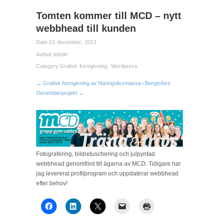
Tomten kommer till MCD – nytt
webbhead till kunden
Date:
13 december, 2013
Author:
admin
Category:
Grafisk formgivning
,
Wordpress
← Grafisk formgivning av Näringslivsmässa i Bengtsfors
Decemberprojekt →
Fotografering, bildretuschering och julpyntad
webbhead genomförd till ägarna av MCD. Tidigare har
jag levererat profilprogram och uppdaterar webbhead
efter behov!