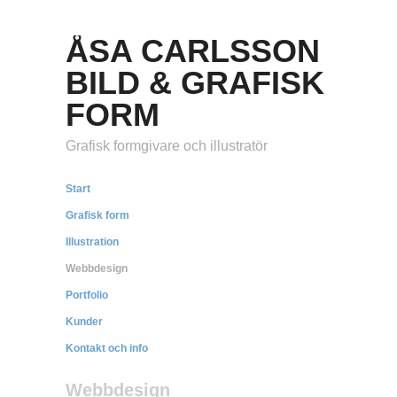
ÅSA CARLSSON
BILD & GRAFISK
FORM
Grafisk formgivare och illustratör
Start
Grafisk form
Illustration
Webbdesign
Portfolio
Kunder
Kontakt och info
Webbdesign