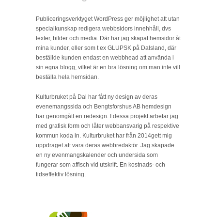
Publiceringsverktyget WordPress ger möjlighet att utan
specialkunskap redigera webbsidors innehhåll, dvs
texter, bilder och media. Där har jag skapat hemsidor åt
mina kunder, eller som t ex GLUPSK på Dalsland, där
beställde kunden endast en webbhead att använda i
sin egna blogg, vilket är en bra lösning om man inte vill
beställa hela hemsidan.
Kulturbruket på Dal har fått ny design av deras
evenemangssida och Bengtsforshus AB hemdesign
har genomgått en redesign. I dessa projekt arbetar jag
med grafisk form och låter webbansvarig på respektive
kommun koda in. Kulturbruket har från 2014gett mig
uppdraget att vara deras webbredaktör. Jag skapade
en ny evenmangskalender och undersida som
fungerar som affisch vid utskrift. En kostnads- och
tidseffektiv lösning.