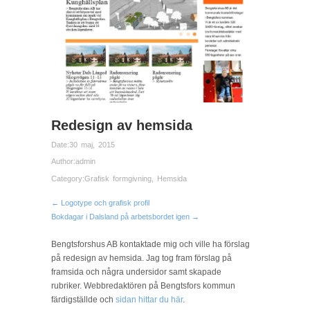
Redesign av hemsida
Date:
30 maj, 2015
Author:
admin
Category:
Grafisk formgivning
,
Hemsida
← Logotype och grafisk profil
Bokdagar i Dalsland på arbetsbordet igen →
Bengtsforshus AB kontaktade mig och ville ha förslag
på redesign av hemsida. Jag tog fram förslag på
framsida och några undersidor samt skapade
rubriker. Webbredaktören på Bengtsfors kommun
färdigställde och
sidan hittar du här
.