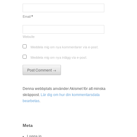
Email
*
Website
Meddela mig om nya kommentarer via e-post.
Meddela mig om nya inlägg via e-post.
Denna webbplats använder Akismet för att minska
skräppost.
Lär dig om hur din kommentarsdata
bearbetas
.
Meta
Logga in