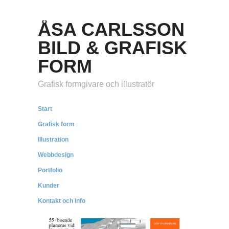
ÅSA CARLSSON
BILD & GRAFISK
FORM
Grafisk formgivare och illustratör
Start
Grafisk form
Illustration
Webbdesign
Portfolio
Kunder
Kontakt och info