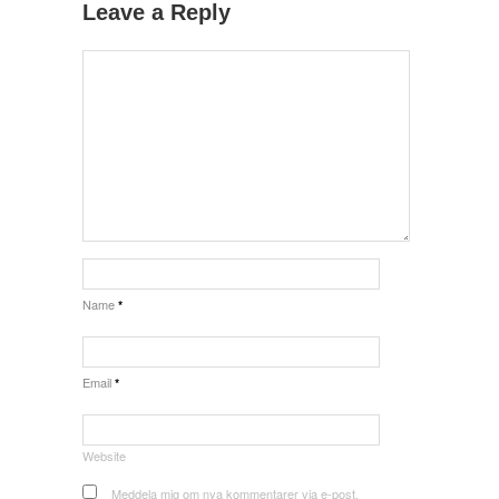
Leave a Reply
Name
*
Email
*
Website
Meddela mig om nya kommentarer via e-post.