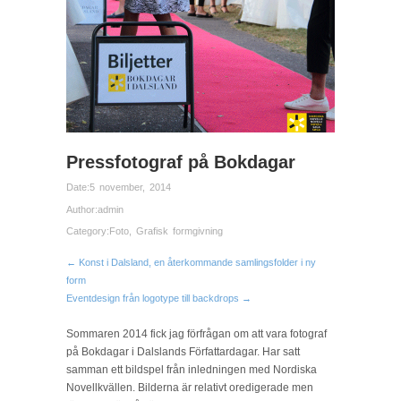
Pressfotograf på Bokdagar
Date:
5 november, 2014
Author:
admin
Category:
Foto
,
Grafisk formgivning
← Konst i Dalsland, en återkommande samlingsfolder i ny
form
Eventdesign från logotype till backdrops →
Sommaren 2014 fick jag förfrågan om att vara fotograf
på Bokdagar i Dalslands Författardagar. Har satt
samman ett bildspel från inledningen med Nordiska
Novellkvällen. Bilderna är relativt oredigerade men