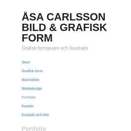
ÅSA CARLSSON
BILD & GRAFISK
FORM
Grafisk formgivare och illustratör
Start
Grafisk form
Illustration
Webbdesign
Portfolio
Kunder
Kontakt och info
Portfolio