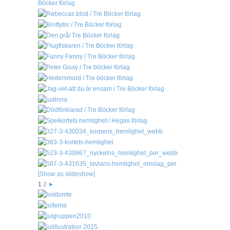
[Show as slideshow]
1
2
►