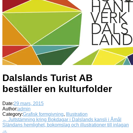
Dalslands Turist AB
beställer en kulturfolder
Date:
29 mars, 2015
Author:
admin
Category:
Grafisk formgivning
,
Illustration
← Jultstämning kring Bokdagar i Dalslands kansli i Åmål
Sländans hemlighet, bokomslag och illustrationer till inlagan
→