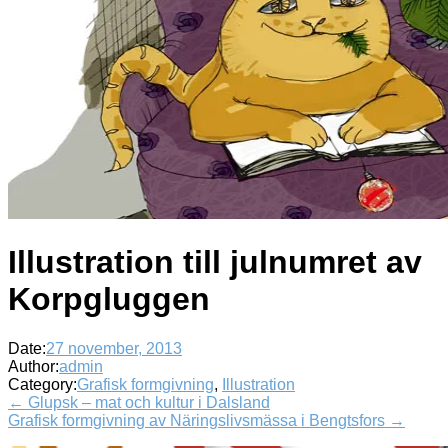
Illustration till julnumret av
Korpgluggen
Date:
27 november, 2013
Author:
admin
Category:
Grafisk formgivning
,
Illustration
← Glupsk – mat och kultur i Dalsland
Grafisk formgivning av Näringslivsmässa i Bengtsfors →