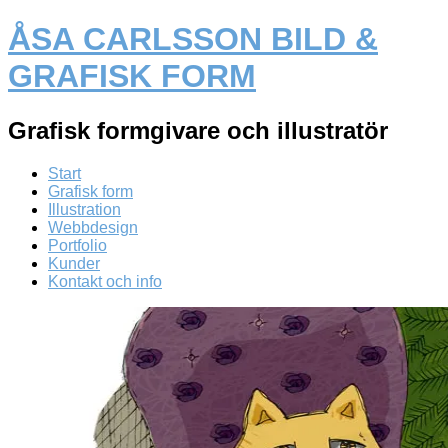
ÅSA CARLSSON BILD &
GRAFISK FORM
Grafisk formgivare och illustratör
Start
Grafisk form
Illustration
Webbdesign
Portfolio
Kunder
Kontakt och info