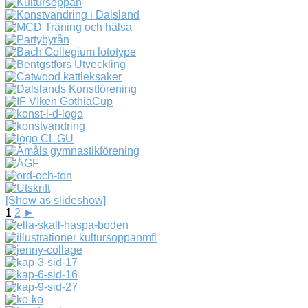
[Show as slideshow]
1
2
►