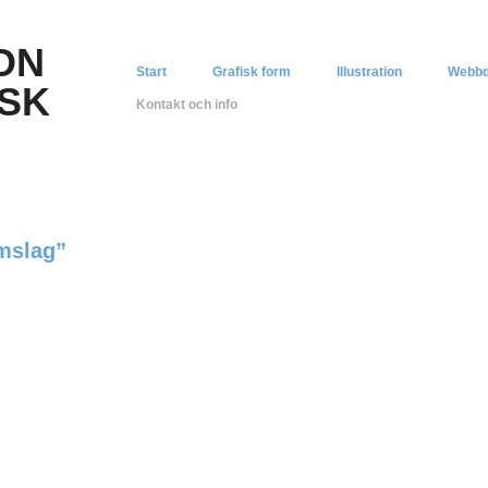
ON
Start
Grafisk form
Illustration
Webbd
ISK
Kontakt och info
omslag”