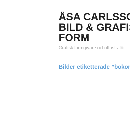
ÅSA CARLSS
BILD & GRAF
FORM
Grafisk formgivare och illustratör
Bilder etiketterade ”bok